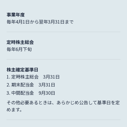
サステナビリティ
事業年度
毎年4月1日から翌年3月31日まで
統合報告書
定時株主総会
毎年6月下旬
mail
お問い合わせ･資料請求
株主確定基準日
定時株主総会 3月31日
期末配当金 3月31日
日本語
English
language
中間配当金 9月30日
その他必要あるときは、あらかじめ公告して基準日を定
めます。