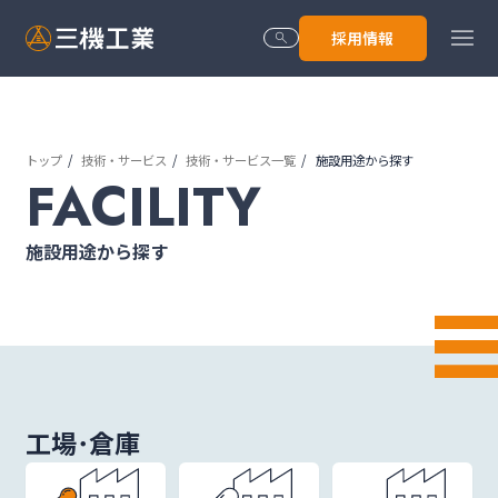
menu
採用情報
search
トップ
技術・サービス
技術・サービス一覧
施設用途から探す
トップ
FACILITY
施設用途から探す
会社情報
技術･サービス
工場･倉庫
株主･投資家情報