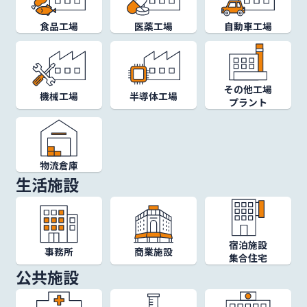
サステナビリティ
食品工場
医薬工場
自動車工場
統合報告書
その他工場
機械工場
半導体工場
プラント
mail
お問い合わせ･資料請求
物流倉庫
生活施設
日本語
English
language
宿泊施設
事務所
商業施設
集合住宅
公共施設