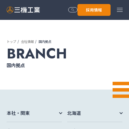
menu
採用情報
search
トップ
会社情報
国内拠点
トップ
BRANCH
国内拠点
会社情報
技術･サービス
本社・関東
北海道
株主･投資家情報