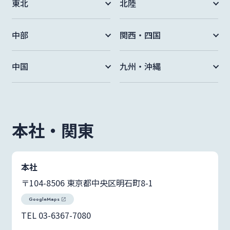
東北
北陸
サステナビリティ
中部
関西・四国
統合報告書
中国
九州・沖縄
mail
お問い合わせ･資料請求
本社・関東
日本語
English
language
本社
〒104-8506 東京都中央区明石町8-1
GoogleMaps
TEL 03-6367-7080