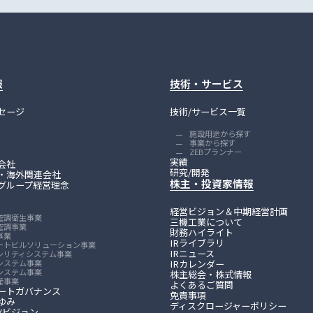
リティ
報
技術・サービス
セージ
技術/サービス一覧
施設用途から探す
事業から探す
ZEBプランナー
実績
会社
研究/開発
・海外関連会社
株主・投資家情報
グループ経営理念
経営ビジョン＆中期経営計画
空調衛生事業
三機工業について
空調事業
財務ハイライト
事業
IRライブラリ
ートビルソリューション事業
IRニュース
シリティシステム事業
IRカレンダー
システム事業
システム事業
株主総会・株式情報
産事業
よくあるご質問
ートガバナンス
免責事項
ゆみ
ディスクロージャーポリシー
DXビジョン