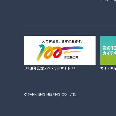
mail
100周年記念スペシャルサイト
カイテキ
お問い合わせ･資料
© SANKI ENGINEERING CO., LTD.