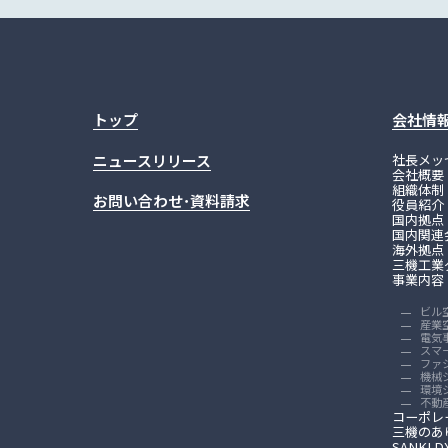
サステナビ
トップ
会社情
ニュースリリース
社長メッ
会社概要
組織体制
お問い合わせ･資料請求
役員紹介
国内拠点
国内関連
海外拠点
三機工業
事業内容
ビル
産業
統合報告書
電気
スマ
ファ
機械
環境
不動
コーポレ
三機のあ
SANKI 