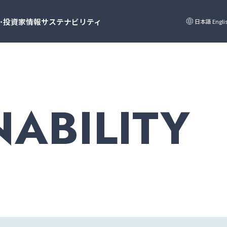
language
･投資家情報
サステナビリティ
日本語
Engli
NABILITY