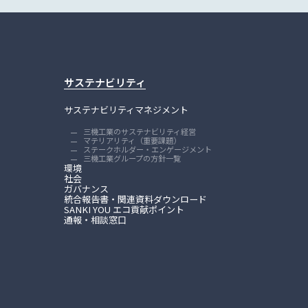
サステナビリティ
サステナビリティマネジメント
三機工業のサステナビリティ経営
マテリアリティ（重要課題）
ステークホルダー・エンゲージメント
三機工業グループの方針一覧
環境
社会
ガバナンス
統合報告書・関連資料ダウンロード
SANKI YOU エコ貢献ポイント
通報・相談窓口