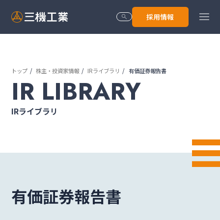
menu
採用情報
search
トップ
株主・投資家情報
IRライブラリ
有価証券報告書
トップ
IR LIBRARY
IRライブラリ
会社情報
技術･サービス
有価証券報告書
株主･投資家情報