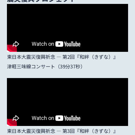
東日本大震災復興祈念 ― 第2回『和絆（きずな）』
津軽三味線コンサート（39分37秒）
東日本大震災復興祈念 ― 第3回『和絆（きずな）』