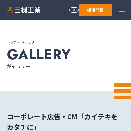
menu
採用情報
search
トップ
ギャラリー
トップ
GALLERY
ギャラリー
会社情報
技術･サービス
コーポレート広告・CM「カイテキを
株主･投資家情報
カタチに」