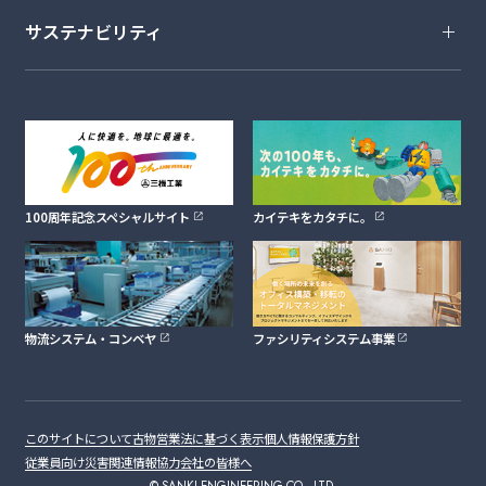
サステナビリティ
100周年記念スペシャルサイト
カイテキをカタチに。
物流システム・コンベヤ
ファシリティシステム事業
このサイトについて
古物営業法に基づく表示
個人情報保護方針
従業員向け災害関連情報
協力会社の皆様へ
© SANKI ENGINEERING CO., LTD.