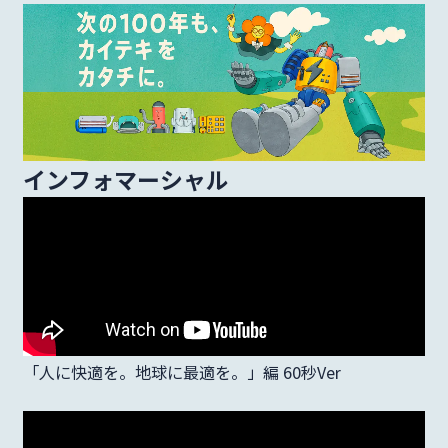
サステナビリティ
統合報告書
インフォマーシャル
mail
お問い合わせ･資料請求
日本語
English
language
「人に快適を。地球に最適を。」編 60秒Ver