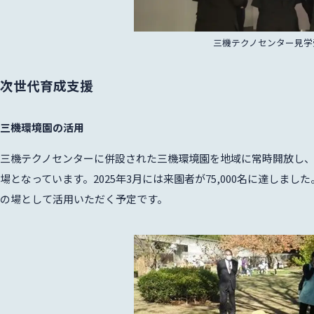
ish
三機テクノセンター見学
次世代育成支援
三機環境園の活用
三機テクノセンターに併設された三機環境園を地域に常時開放し
場となっています。2025年3月には来園者が75,000名に達し
の場として活用いただく予定です。