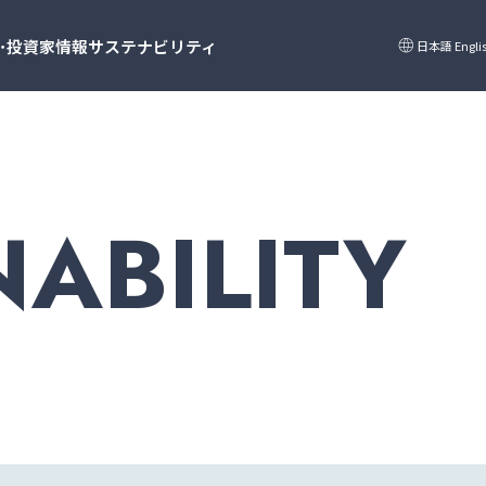
language
･投資家情報
サステナビリティ
日本語
Engli
NABILITY