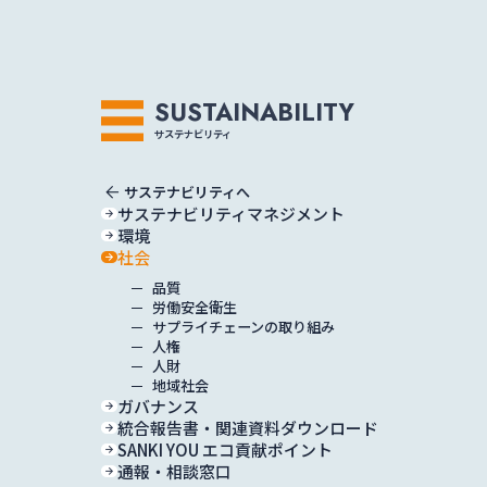
トップ
SUSTAINABILITY
サステナビリティ
arrow_back
サステナビリティへ
サステナビリティマネジメント
環境
社会
会社情報
品質
労働安全衛生
サプライチェーンの取り組み
人権
人財
地域社会
ガバナンス
統合報告書・関連資料ダウンロード
SANKI YOU エコ貢献ポイント
通報・相談窓口