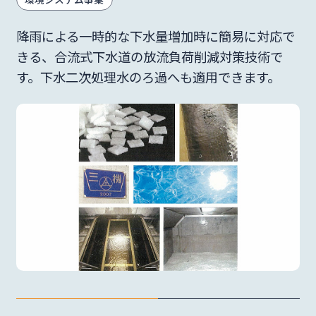
サステナビリティ
降雨による一時的な下水量増加時に簡易に対応で
きる、合流式下水道の放流負荷削減対策技術で
す。下水二次処理水のろ過へも適用できます。
統合報告書
mail
お問い合わせ･資料請求
日本語
English
language