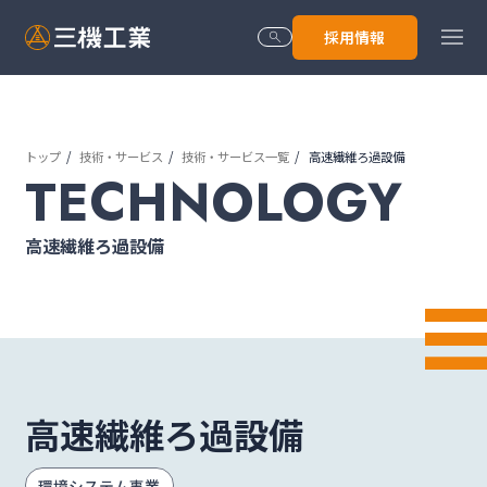
menu
採用情報
search
トップ
技術・サービス
技術・サービス一覧
高速繊維ろ過設備
トップ
TECHNOLOGY
高速繊維ろ過設備
会社情報
技術･サービス
高速繊維ろ過設備
株主･投資家情報
環境システム事業