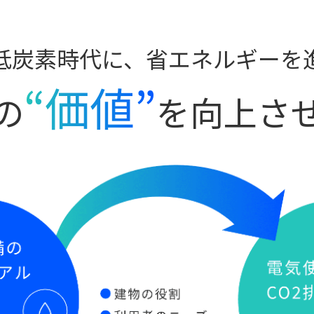
低炭素時代に、省エネルギーを
“価値”
の
を
向上さ