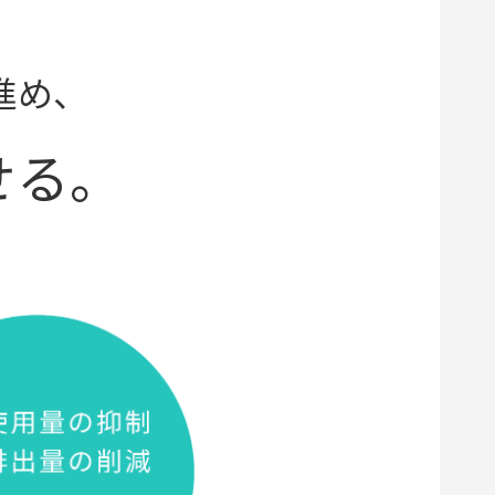
進め、
せる。