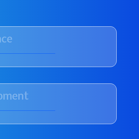
nce
pment