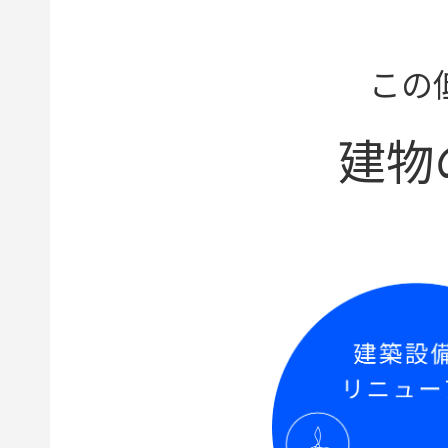
この
建物