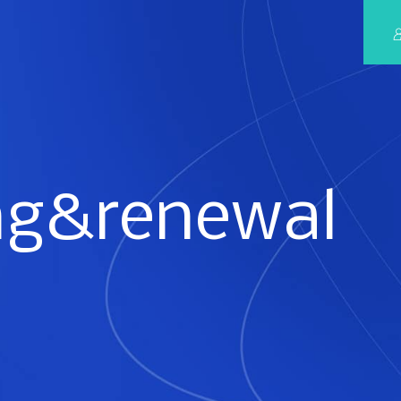
ng
&renewal